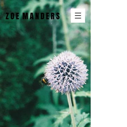
Z O E M A N D E R S